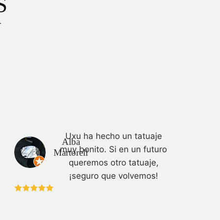
S
N
Uxu ha hecho un tatuaje
Alba
muy bonito. Si en un futuro
Martorell
queremos otro tatuaje,
¡seguro que volvemos!