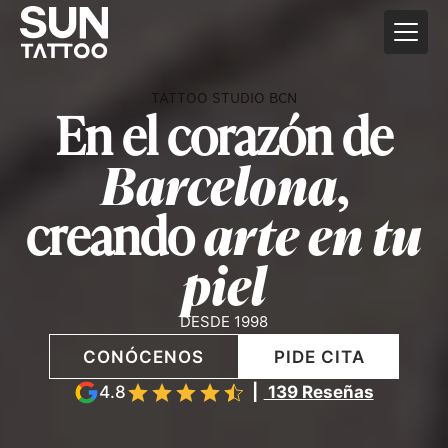
TATTOO STUDIO BCN
En el corazón de
Barcelona
,
creando
arte en tu
piel
DESDE 1998
CONÓCENOS
PIDE CITA
4.8
|
139 Reseñas